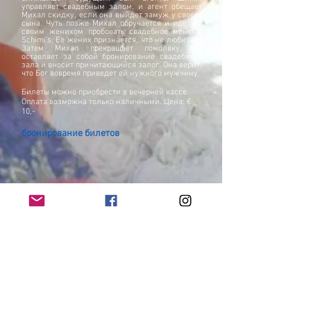
управляет свадебным залом, и агент обещает
Михал скидку, если она выйдет замуж у своего
сына. Чуть позже Михал обручается и идет со
своим женихом пробовать свадебное меню в
Schimi's. Ее жених признается, что не любит ее.
Затем Михал прекращает помолвку, но
оставляет за собой бронирование свадебного
зала и вносит причитающийся залог. Она верит,
что Бог вовремя приведет ей нужного мужчину.
Билеты можно приобрести в вечерней кассе.
Оплата возможна только наличными. Цена: €
10,-
бронирование билетов
Контакт
Дополнительная информация
Unterstürzer
Veranstalter
Защита данных