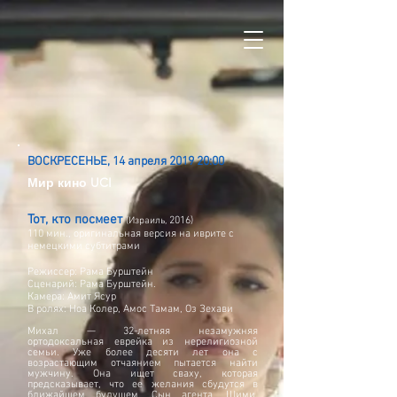
ВОСКРЕСЕНЬЕ, 14 апреля 2019 20:00
Мир кино UCI
Тот, кто посмеет
2016)
(Израиль,
110 мин., оригинальная версия на иврите с
немецкими субтитрами
Режиссер: Рама Бурштейн
Сценарий: Рама Бурштейн.
Камера: Амит Ясур
В ролях: Ноа Колер, Амос Тамам, Оз Зехави
Михал — 32-летняя незамужняя
ортодоксальная еврейка из нерелигиозной
семьи. Уже более десяти лет она с
возрастающим отчаянием пытается найти
мужчину. Она ищет сваху, которая
предсказывает, что ее желания сбудутся в
ближайшем будущем. Сын агента, Шими,